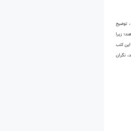
، توضیح
د؛ زیرا
 این کتب
د، نگران