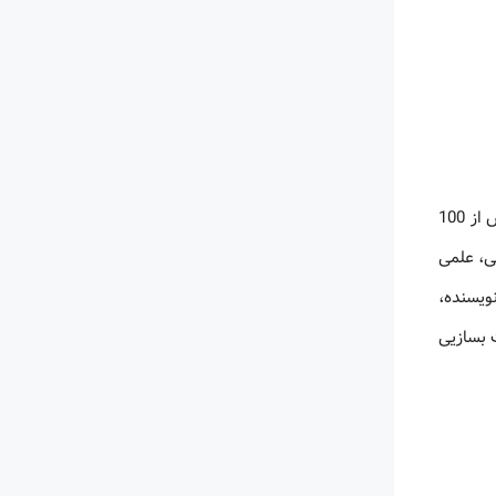
سایت FreeBookSpot یکی از بهترین‌ سایت های دانلود رایگان کتاب خارجی است. این وبگاه، مجموعه عظیمی از کتاب الکترونیکی رایگان در بیش از 100
داستانی، علمی
ویسنده،
 بسازیی