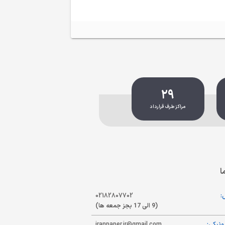
29
مراکز طرف قرارداد
ا
:
02182807702
(9 الی 17 بجز جمعه ها)
ونیکی:
iranpaper.ir@gmail.com