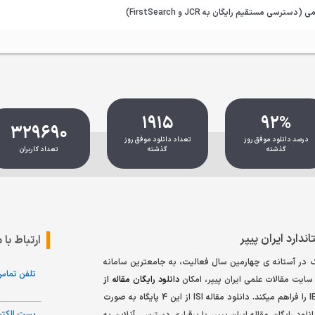
1915
92%
329690
درصد دانلود موفق روز
تعداد دانلود موفق روز
گذشته
گذشته
تعداد کاربران
اندارد ایران پیپر
ارتباط با م
ینک در آستانه ی چهارمین سال فعالیت، به جامعترین سامانه
تلفن تماس
سایت مقالات علمی ایران پیپر، امکان
دانلود رایگان مقاله از
، اشپرینگر، تیلور اند فرانسیس و IEEE را فراهم میکند. دانلود مقاله ISI از این 4 پایگاه به صورت
پست الکتر
ود رایگان مقاله ایران پیپر، با برقراری دسترسی آنلاین به