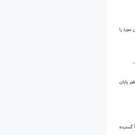
مورد را
.
ر پایان
 گسترده