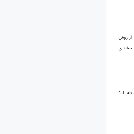
ه از روش
 بیشتری
طه با…”