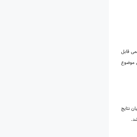
می قابل
ی موضوع
ان نتایج
شد.