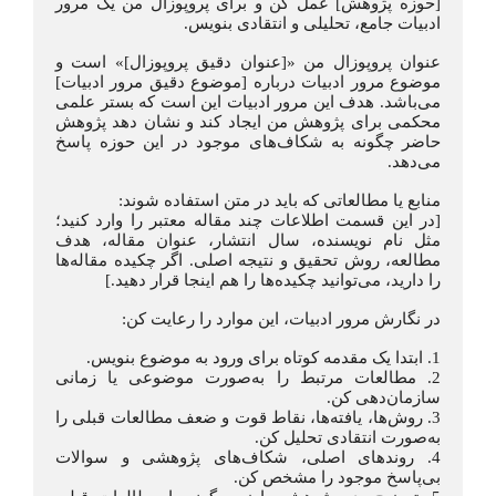
[حوزه پژوهش] عمل کن و برای پروپوزال من یک مرور 
ادبیات جامع، تحلیلی و انتقادی بنویس.
عنوان پروپوزال من «[عنوان دقیق پروپوزال]» است و 
موضوع مرور ادبیات درباره [موضوع دقیق مرور ادبیات] 
می‌باشد. هدف این مرور ادبیات این است که بستر علمی 
محکمی برای پژوهش من ایجاد کند و نشان دهد پژوهش 
حاضر چگونه به شکاف‌های موجود در این حوزه پاسخ 
می‌دهد.
منابع یا مطالعاتی که باید در متن استفاده شوند:
[در این قسمت اطلاعات چند مقاله معتبر را وارد کنید؛ 
مثل نام نویسنده، سال انتشار، عنوان مقاله، هدف 
مطالعه، روش تحقیق و نتیجه اصلی. اگر چکیده مقاله‌ها 
را دارید، می‌توانید چکیده‌ها را هم اینجا قرار دهید.]
در نگارش مرور ادبیات، این موارد را رعایت کن:
1. ابتدا یک مقدمه کوتاه برای ورود به موضوع بنویس.
2. مطالعات مرتبط را به‌صورت موضوعی یا زمانی 
سازمان‌دهی کن.
3. روش‌ها، یافته‌ها، نقاط قوت و ضعف مطالعات قبلی را 
به‌صورت انتقادی تحلیل کن.
4. روندهای اصلی، شکاف‌های پژوهشی و سوالات 
بی‌پاسخ موجود را مشخص کن.