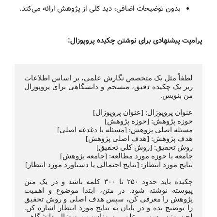
بدون توضیحات اضافی، دید کلی از پژوهش ارائه می‌کند.
پرامپت پیشنهادی برای نوشتن چکیده پروپوزال:
لطفاً مثل یک متخصص نگارش علمی، بر اساس اطلاعات 
زیر یک چکیده دقیق، منسجم و دانشگاهی برای پروپوزال 
من بنویس.
عنوان پروپوزال: [عنوان پروپوزال]
حوزه پژوهش: [حوزه پژوهش]
مسئله اصلی پژوهش: [مسئله یا دغدغه اصلی]
هدف پژوهش: [هدف اصلی پژوهش]
روش تحقیق: [روش کلی تحقیق]
جامعه یا حوزه مورد مطالعه: [جامعه پژوهش]
نتایج مورد انتظار: [نتایج احتمالی یا دستاورد مورد انتظار]
چکیده باید حدود ۲۵۰ تا ۳۰۰ کلمه باشد و در یک متن 
پیوسته نوشته شود. در متن، ابتدا موضوع و اهمیت 
پژوهش را معرفی کن، سپس هدف اصلی و روش تحقیق 
را توضیح بده و در پایان به نتایج مورد انتظار اشاره کن. 
لحن متن رسمی، علمی و مناسب پروپوزال دانشگاهی 