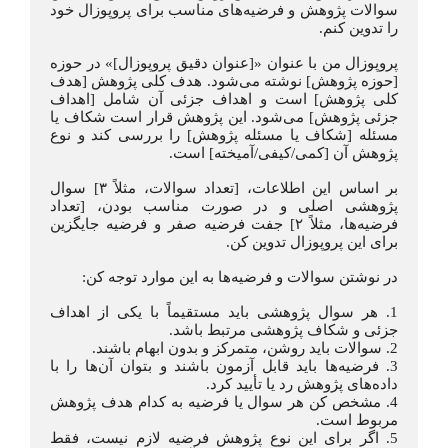
سوالات پژوهش و فرضیه‌های مناسب برای پروپوزال خود 
را تدوین کنم.
پروپوزال من با عنوان «[عنوان دقیق پروپوزال]» در حوزه 
[حوزه پژوهش] نوشته می‌شود. هدف کلی پژوهش [هدف 
کلی پژوهش] است و اهداف جزئی آن شامل [اهداف 
جزئی پژوهش] می‌شود. این پژوهش قرار است شکاف یا 
مسئله [شکاف یا مسئله پژوهش] را بررسی کند و نوع 
پژوهش آن [کمی/کیفی/آمیخته] است.
بر اساس این اطلاعات، [تعداد سوالات، مثلاً ۳] سوال 
پژوهشی اصلی و در صورت مناسب بودن، [تعداد 
فرضیه‌ها، مثلاً ۲] جفت فرضیه صفر و فرضیه جایگزین 
برای این پروپوزال تدوین کن.
در نوشتن سوالات و فرضیه‌ها به این موارد توجه کن:
1. هر سوال پژوهشی باید مستقیماً با یکی از اهداف 
جزئی و شکاف پژوهشی مرتبط باشد.
2. سوالات باید روشن، متمرکز و بدون ابهام باشند.
3. فرضیه‌ها باید قابل آزمون باشند و بتوان آن‌ها را با 
داده‌های پژوهش رد یا تأیید کرد.
4. مشخص کن هر سوال یا فرضیه به کدام هدف پژوهش 
مربوط است.
5. اگر برای این نوع پژوهش فرضیه لازم نیست، فقط 