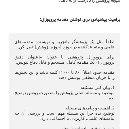
نتیجه پژوهش را نادرست ارائه دهد.
پرامپت پیشنهادی برای نوشتن مقدمه پروپوزال:
لطفاً مثل یک پژوهشگر باتجربه و نویسنده مقدمه‌های 
علمی و متقاعدکننده در حوزه [حوزه پژوهش] عمل کن.
برای پروپوزال پژوهشی با عنوان «[عنوان دقیق 
پروپوزال]» یک مقدمه کامل، منسجم و قابل دفاع بنویس.
مقدمه حدود [مثلاً ۸۰۰ تا ۱۰۰۰] کلمه باشد و این بخش‌ها 
را با جریان منطقی پوشش دهد:
1. بیان کلی مسئله:
موضوع و مسئله اصلی پژوهش را به‌صورت روشن توضیح 
بده.
2. اهمیت و پیامدهای مسئله:
توضیح بده چرا این مسئله مهم است و بررسی آن چه 
پیامدهای علمی، کاربردی یا اجتماعی دارد.
3. مرور مختصر ادبیات مرتبط: