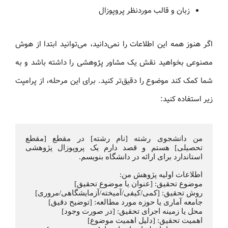
زبان و قالب موردنظر پروپوزال
اگر هنوز همه این اطلاعات را نمی‌دانید، می‌توانید ابتدا از هوش
مصنوعی بخواهید نقش یک مشاور پژوهشی را داشته باشد و به
شما کمک کند موضوع را دقیق‌تر کنید. برای این مرحله، از پرامپت
زیر استفاده کنید:
من دانشجوی رشته [نام رشته] در مقطع [مقطع 
تحصیلی] هستم و قصد دارم یک پروپوزال پژوهشی 
استاندارد برای ارائه در دانشگاه بنویسم.
اطلاعات اولیه پژوهش من:
موضوع تحقیق: [عنوان یا موضوع تحقیق]
روش تحقیق: [کمی/کیفی/آمیخته/آزمایشگاهی/مروری]
جامعه آماری یا حوزه مورد مطالعه: [توضیح دقیق]
محل یا زمینه اجرای تحقیق: [در صورت وجود]
اهمیت تحقیق: [دلیل اهمیت موضوع]