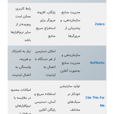
رابط کاربری
مدیریت منابع،
رایگان، افزونه
ممکن است
سازمان‌دهی، و
مرورگر برای
Zotero
پیچیده‌تر از
پشتیبانی از
استخراج سریع
سایر نرم‌افزارها
مرورگرها
منابع
باشد
امکان دسترسی
نیاز به اشتراک
سازمان‌دهی و
از هر دستگاه با
و هزینه،
RefWorks
مدیریت منابع
اتصال به
وابستگی به
به‌صورت آنلاین
اینترنت
اتصال اینترنت
تولید سایتیشن
امکانات محدود
خودکار در
استفاده سریع و
Cite This For
در مقایسه با
سبک‌های
آسان، دسترسی
Me
نرم‌افزارهای
مختلف
رایگان آنلاین
حرفه‌ای‌تر