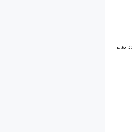
وارد شوید. در صفحه اصلی سایت، یک تب به نام “لینک مقاله یا DOI” وجود دارد. این تب به شما امکان می‌دهد که لینک یا DOI مقاله