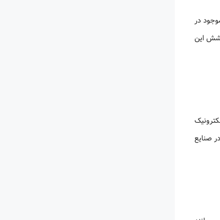
وجود در
وشش این
کترونیک
ر صنایع