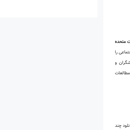
ت متحده
تماعی را
شگران و
مطالعات
لود چند