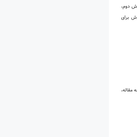
وش دوم،
وش برای
ه مقاله،