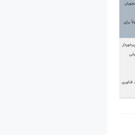
شجویان
اً برای
برخوردار
یلی
 فناوری