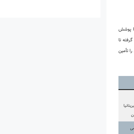
و را پوشش
رفته تا
ا تأمین
یتانیا
ن
می