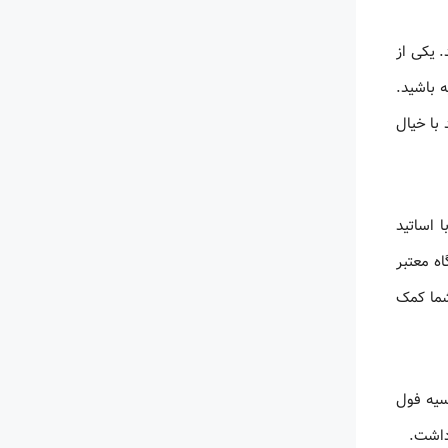
 یکی از
 باشید.
 با خیال
 اساتید
ه معتبر
شما کمک
سیه فول
داشت.