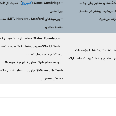
شگاه‌های معتبر برای جذب
–
Gates Cambridge (
کمبریج
)
: حمایت از دان
ئه می‌شود. بیشتر در مقاطع
بین‌المللی
ائه می‌شود.
–
بورسیه‌های MIT، Harvard، Stanford
: معمول
مقاطع دکتری
–
Gates Foundation
: حمایت از دانشجویان کم‌
–
Joint Japan/World Bank
: کمک‌هزینه تحص
نیادها، شرکت‌ها یا مؤسسات
برای کشورهای درحال‌توسعه
ی انجام پروژه یا تعهدات خاص ارائه
–
بورسیه‌های شرکت‌های فناوری (Google،
Microsoft، Tesla)
: برای رشته‌های خاص مانند
و هوش مصنوعی