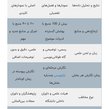
نتایج و تحلیل داده‌ها
نمودارها و فصل‌های
اصلی با نمودارهای
تفصیلی
کلیدی
بیش از 100 منبع با
۲۰ تا ۴۰ منبع با
ارجاع‌دهی و منابع
پوشش گسترده
تمرکز بر منابع جدید و
ادبیات موضوع
مهم
رسمی، توضیحی و
علمی، دقیق و بدون
زبان و لحن علمی
گاه طولانی‌نویسی
توضیحات اضافی
نگارش مرحله‌ای و
نگارش پیوسته در
زمان نگارش هر بخش
بازنویسی
چندباره
زمان کوتاه‌تر
بخش‌ها
هیئت علمی و داوران
پژوهشگران و داوران
نوع مخاطب
داخلی دانشگاه
مجلات بین‌المللی