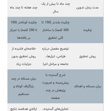
چند ماه تا بیش از یک
مدت زمان تدوین
چند هفته تا چند ماه
سال
چکیده بلندتر (150 تا
چکیده کوتاه‌تر (100
چکیده
300 کلمه) با ساختار
تا 250 کلمه) با تمرکز
کلی تحقیق
بر یافته‌ها
توضیح مفصل درباره
خلاصه‌ای فشرده از
روش تحقیق
طراحی، ابزارها،
روش تحقیق بدون
جامعه و مراحل اجرا
جزئیات زیاد
شرح گسترده با
بیان مسئله در چند
پیش‌زمینه و ضرورت
بیان مسئله و اهداف
پاراگراف کوتاه و
پژوهش در چند
مستقیم
صفحه
تحلیل‌های گسترده،
ارائه‌ی هدفمند نتایج