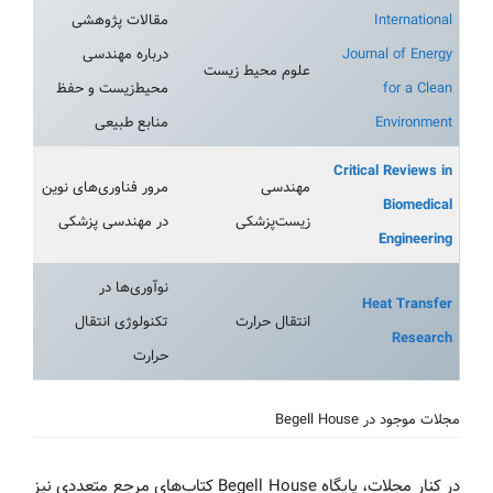
International
مقالات پژوهشی
Journal of Energy
درباره مهندسی
علوم محیط‌ زیست
for a Clean
محیط‌زیست و حفظ
Environment
منابع طبیعی
Critical Reviews in
مهندسی
مرور فناوری‌های نوین
Biomedical
زیست‌پزشکی
در مهندسی پزشکی
Engineering
نوآوری‌ها در
Heat Transfer
انتقال حرارت
تکنولوژی انتقال
Research
حرارت
مجلات موجود در Begell House
در کنار مجلات، پایگاه Begell House کتاب‌های مرجع متعددی نیز