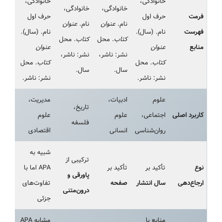
خانوادگی،
خانوادگی،
خانوادگی،
خانوادگی،
فرمت
حرف اول
حرف اول
نام.
عنوان
نام.
عنوان
فهرست
نام. (سال).
نام. (سال).
کتاب
. محل
کتاب
. محل
منابع
عنوان
عنوان
نشر: ناشر،
نشر: ناشر،
کتاب
. محل
کتاب
. محل
سال.
سال.
نشر: ناشر.
نشر: ناشر.
علوم
ادبیات،
مدیریت،
تاریخ،
کاربرد اصلی
اجتماعی،
علوم
علوم
فلسفه
روان‌شناسی
انسانی
اقتصادی
شبیه به
ترکیبی از
نوع
تأکید بر
تأکید بر
APA اما با
پاورقی و
ارجاع‌دهی
سال انتشار
صفحه
تفاوت‌های
درون‌متنی
جزئی
منابع با
مشابه APA