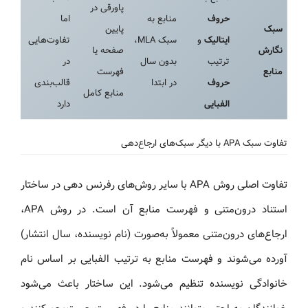
پاورقی در
حروف
منابع به
اما
سبک
پایین
ایتالیک
و
سبک MLA،
تفاوت‌هایی
نگارش
صفحه یا
ترتیب
بدون سال
در
منابع
فهرست
حروف
در ابتدا
قالب‌بندی
منابع کامل
الفبایی
دارد
تفاوت سبک APA با دیگر سبک‌های ارجاع‌دهی
تفاوت اصلی روش APA با سایر روش‌های رفرنس دهی در ساختار
استناد درون‌متنی و فهرست منابع آن است. در روش APA،
ارجاع‌های درون‌متنی معمولاً به‌صورت (نام نویسنده، سال انتشار)
آورده می‌شوند و فهرست منابع به ترتیب الفبایی بر اساس نام
خانوادگی نویسنده تنظیم می‌شود. این ساختار باعث می‌شود