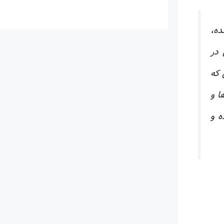
ده،
 در
 که
یده‌ها و
استفاده از Scopus را یاد داده و