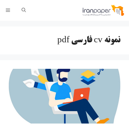
رش
فهر
ه
حتوا
نمونه cv فارسی pdf