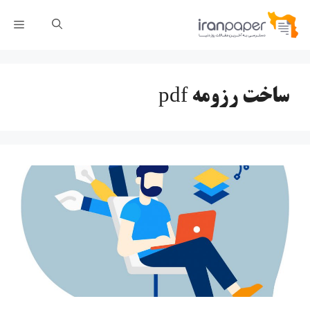
رش
فهر
ه
حتوا
ساخت رزومه pdf