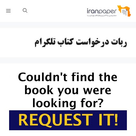
رش
فهر
ه
حتوا
ربات درخواست کتاب تلگرام