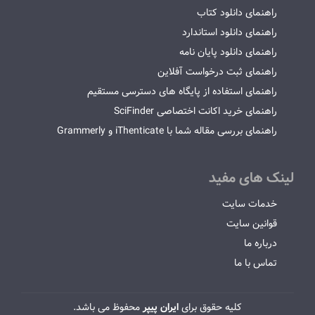
راهنمای دانلود کتاب
راهنمای دانلود استاندارد
راهنمای دانلود پایان نامه
راهنمای ثبت درخواست آفلاین
راهنمای استفاده از پایگاه های دسترسی مستقیم
راهنمای خرید اکانت اختصاصی SciFinder
راهنمای بررسی مقاله شما با iThenticate و Grammerly
لینک های مفید
خدمات سایت
قوانین سایت
درباره ما
تماس با ما
کلیه حقوق برای
ایران پیپر
محفوظ می باشد.