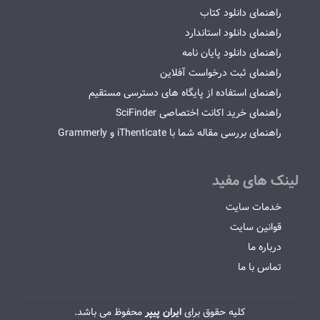
راهنمای دانلود کتاب
راهنمای دانلود استاندارد
راهنمای دانلود پایان نامه
راهنمای ثبت درخواست آفلاین
راهنمای استفاده از پایگاه های دسترسی مستقیم
راهنمای خرید اکانت اختصاصی SciFinder
راهنمای بررسی مقاله شما با iThenticate و Grammerly
لینک های مفید
خدمات سایت
قوانین سایت
درباره ما
تماس با ما
کلیه حقوق برای
ایران پیپر
محفوظ می باشد.