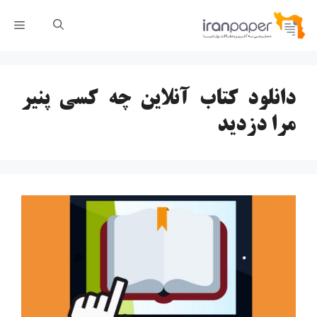
رش
فهر
ه
حتوا
دانلود کتاب آنلاین چه کسي پنير
مرا دزدید