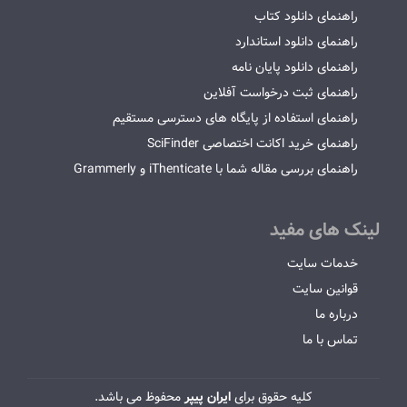
راهنمای دانلود کتاب
راهنمای دانلود استاندارد
راهنمای دانلود پایان نامه
راهنمای ثبت درخواست آفلاین
راهنمای استفاده از پایگاه های دسترسی مستقیم
راهنمای خرید اکانت اختصاصی SciFinder
راهنمای بررسی مقاله شما با iThenticate و Grammerly
لینک های مفید
خدمات سایت
قوانین سایت
درباره ما
تماس با ما
کلیه حقوق برای
ایران پیپر
محفوظ می باشد.