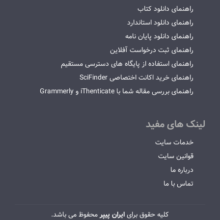
راهنمای دانلود کتاب
راهنمای دانلود استاندارد
راهنمای دانلود پایان نامه
راهنمای ثبت درخواست آفلاین
راهنمای استفاده از پایگاه های دسترسی مستقیم
راهنمای خرید اکانت اختصاصی SciFinder
راهنمای بررسی مقاله شما با iThenticate و Grammerly
لینک های مفید
خدمات سایت
قوانین سایت
درباره ما
تماس با ما
کلیه حقوق برای
ایران پیپر
محفوظ می باشد.