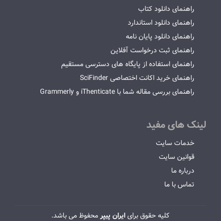
راهنمای دانلود کتاب
راهنمای دانلود استاندارد
راهنمای دانلود پایان نامه
راهنمای ثبت درخواست آفلاین
راهنمای استفاده از پایگاه های دسترسی مستقیم
راهنمای خرید اکانت اختصاصی SciFinder
راهنمای بررسی مقاله شما با iThenticate و Grammerly
لینک های مفید
خدمات سایت
قوانین سایت
درباره ما
تماس با ما
کلیه حقوق برای
ایران پیپر
محفوظ می باشد.