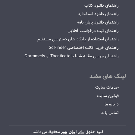
راهنمای دانلود کتاب
راهنمای دانلود استاندارد
راهنمای دانلود پایان نامه
راهنمای ثبت درخواست آفلاین
راهنمای استفاده از پایگاه های دسترسی مستقیم
راهنمای خرید اکانت اختصاصی SciFinder
راهنمای بررسی مقاله شما با iThenticate و Grammerly
لینک های مفید
خدمات سایت
قوانین سایت
درباره ما
تماس با ما
کلیه حقوق برای
ایران پیپر
محفوظ می باشد.