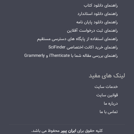
راهنمای دانلود کتاب
راهنمای دانلود استاندارد
راهنمای دانلود پایان نامه
راهنمای ثبت درخواست آفلاین
راهنمای استفاده از پایگاه های دسترسی مستقیم
راهنمای خرید اکانت اختصاصی SciFinder
راهنمای بررسی مقاله شما با iThenticate و Grammerly
لینک های مفید
خدمات سایت
قوانین سایت
درباره ما
تماس با ما
کلیه حقوق برای
ایران پیپر
محفوظ می باشد.