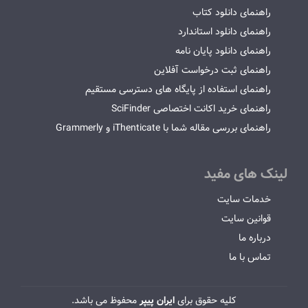
راهنمای دانلود کتاب
راهنمای دانلود استاندارد
راهنمای دانلود پایان نامه
راهنمای ثبت درخواست آفلاین
راهنمای استفاده از پایگاه های دسترسی مستقیم
راهنمای خرید اکانت اختصاصی SciFinder
راهنمای بررسی مقاله شما با iThenticate و Grammerly
لینک های مفید
خدمات سایت
قوانین سایت
درباره ما
تماس با ما
کلیه حقوق برای
ایران پیپر
محفوظ می باشد.