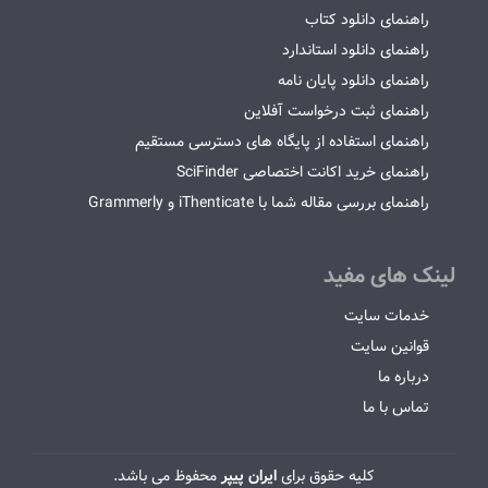
راهنمای دانلود کتاب
راهنمای دانلود استاندارد
راهنمای دانلود پایان نامه
راهنمای ثبت درخواست آفلاین
راهنمای استفاده از پایگاه های دسترسی مستقیم
راهنمای خرید اکانت اختصاصی SciFinder
راهنمای بررسی مقاله شما با iThenticate و Grammerly
لینک های مفید
خدمات سایت
قوانین سایت
درباره ما
تماس با ما
کلیه حقوق برای
ایران پیپر
محفوظ می باشد.