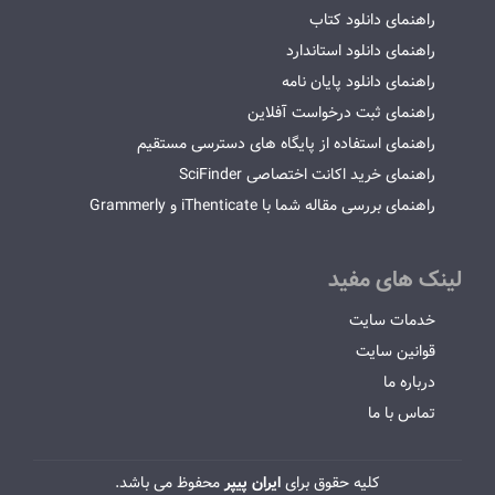
راهنمای دانلود کتاب
راهنمای دانلود استاندارد
راهنمای دانلود پایان نامه
راهنمای ثبت درخواست آفلاین
راهنمای استفاده از پایگاه های دسترسی مستقیم
راهنمای خرید اکانت اختصاصی SciFinder
راهنمای بررسی مقاله شما با iThenticate و Grammerly
لینک های مفید
خدمات سایت
قوانین سایت
درباره ما
تماس با ما
کلیه حقوق برای
ایران پیپر
محفوظ می باشد.