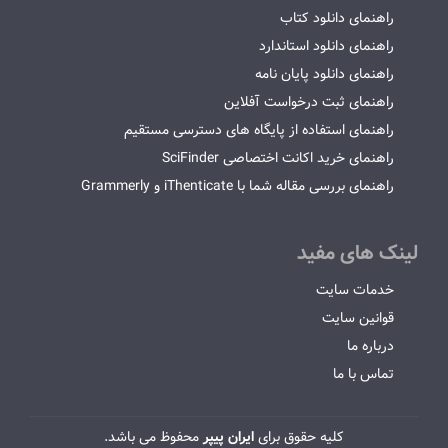
راهنمای دانلود کتاب
راهنمای دانلود استاندارد
راهنمای دانلود پایان نامه
راهنمای ثبت درخواست آفلاین
راهنمای استفاده از پایگاه های دسترسی مستقیم
راهنمای خرید اکانت اختصاصی SciFinder
راهنمای بررسی مقاله شما با iThenticate و Grammerly
لینک های مفید
خدمات سایت
قوانین سایت
درباره ما
تماس با ما
کلیه حقوق برای
ایران پیپر
محفوظ می باشد.