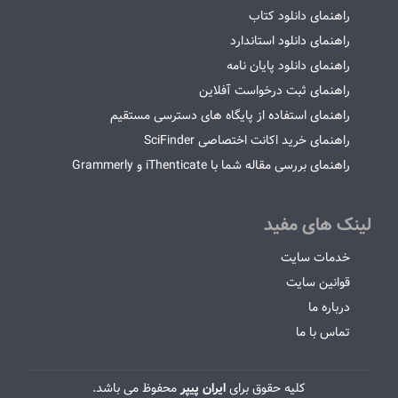
راهنمای دانلود کتاب
راهنمای دانلود استاندارد
راهنمای دانلود پایان نامه
راهنمای ثبت درخواست آفلاین
راهنمای استفاده از پایگاه های دسترسی مستقیم
راهنمای خرید اکانت اختصاصی SciFinder
راهنمای بررسی مقاله شما با iThenticate و Grammerly
لینک های مفید
خدمات سایت
قوانین سایت
درباره ما
تماس با ما
کلیه حقوق برای
ایران پیپر
محفوظ می باشد.