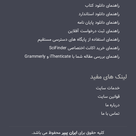
راهنمای دانلود کتاب
راهنمای دانلود استاندارد
راهنمای دانلود پایان نامه
راهنمای ثبت درخواست آفلاین
راهنمای استفاده از پایگاه های دسترسی مستقیم
راهنمای خرید اکانت اختصاصی SciFinder
راهنمای بررسی مقاله شما با iThenticate و Grammerly
لینک های مفید
خدمات سایت
قوانین سایت
درباره ما
تماس با ما
کلیه حقوق برای
ایران پیپر
محفوظ می باشد.