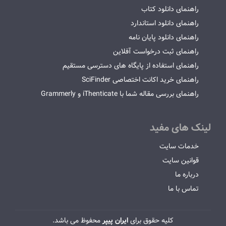
راهنمای دانلود کتاب
راهنمای دانلود استاندارد
راهنمای دانلود پایان نامه
راهنمای ثبت درخواست آفلاین
راهنمای استفاده از پایگاه های دسترسی مستقیم
راهنمای خرید اکانت اختصاصی SciFinder
راهنمای بررسی مقاله شما با iThenticate و Grammerly
لینک های مفید
خدمات سایت
قوانین سایت
درباره ما
تماس با ما
کلیه حقوق برای
ایران پیپر
محفوظ می باشد.