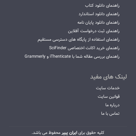
راهنمای دانلود کتاب
راهنمای دانلود استاندارد
راهنمای دانلود پایان نامه
راهنمای ثبت درخواست آفلاین
راهنمای استفاده از پایگاه های دسترسی مستقیم
راهنمای خرید اکانت اختصاصی SciFinder
راهنمای بررسی مقاله شما با iThenticate و Grammerly
لینک های مفید
خدمات سایت
قوانین سایت
درباره ما
تماس با ما
کلیه حقوق برای
ایران پیپر
محفوظ می باشد.