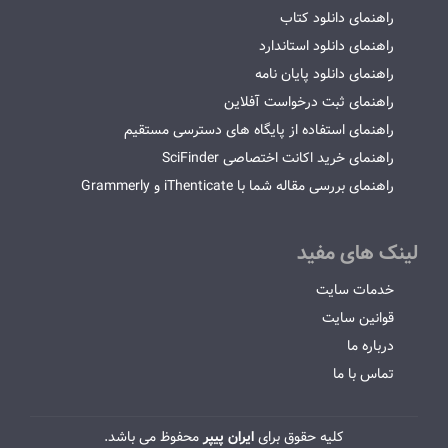
راهنمای دانلود کتاب
راهنمای دانلود استاندارد
راهنمای دانلود پایان نامه
راهنمای ثبت درخواست آفلاین
راهنمای استفاده از پایگاه های دسترسی مستقیم
راهنمای خرید اکانت اختصاصی SciFinder
راهنمای بررسی مقاله شما با iThenticate و Grammerly
لینک های مفید
خدمات سایت
قوانین سایت
درباره ما
تماس با ما
کلیه حقوق برای
ایران پیپر
محفوظ می باشد.