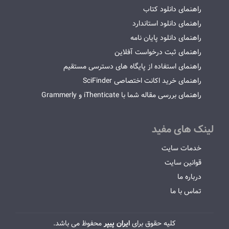
راهنمای دانلود کتاب
راهنمای دانلود استاندارد
راهنمای دانلود پایان نامه
راهنمای ثبت درخواست آفلاین
راهنمای استفاده از پایگاه های دسترسی مستقیم
راهنمای خرید اکانت اختصاصی SciFinder
راهنمای بررسی مقاله شما با iThenticate و Grammerly
لینک های مفید
خدمات سایت
قوانین سایت
درباره ما
تماس با ما
کلیه حقوق برای
ایران پیپر
محفوظ می باشد.