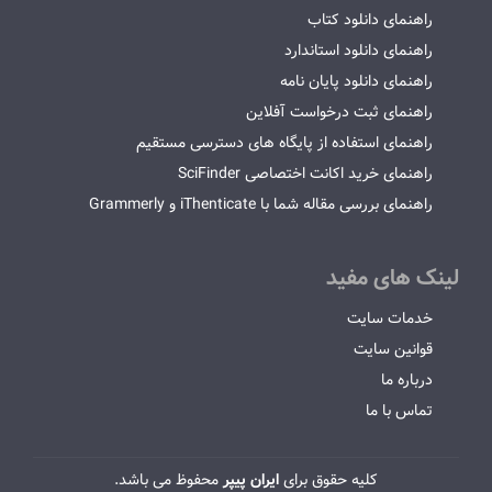
راهنمای دانلود کتاب
راهنمای دانلود استاندارد
راهنمای دانلود پایان نامه
راهنمای ثبت درخواست آفلاین
راهنمای استفاده از پایگاه های دسترسی مستقیم
راهنمای خرید اکانت اختصاصی SciFinder
راهنمای بررسی مقاله شما با iThenticate و Grammerly
لینک های مفید
خدمات سایت
قوانین سایت
درباره ما
تماس با ما
کلیه حقوق برای
ایران پیپر
محفوظ می باشد.