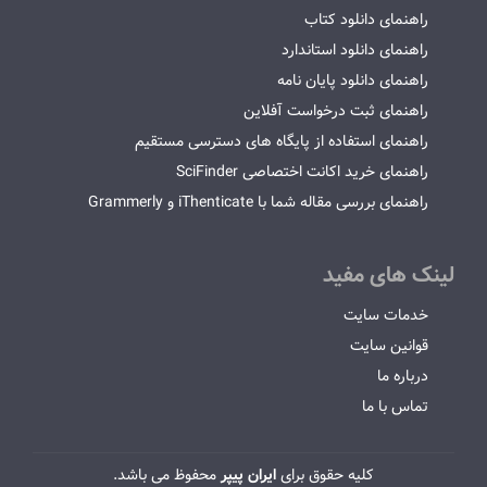
راهنمای دانلود کتاب
راهنمای دانلود استاندارد
راهنمای دانلود پایان نامه
راهنمای ثبت درخواست آفلاین
راهنمای استفاده از پایگاه های دسترسی مستقیم
راهنمای خرید اکانت اختصاصی SciFinder
راهنمای بررسی مقاله شما با iThenticate و Grammerly
لینک های مفید
خدمات سایت
قوانین سایت
درباره ما
تماس با ما
کلیه حقوق برای
ایران پیپر
محفوظ می باشد.