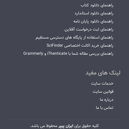
راهنمای دانلود کتاب
راهنمای دانلود استاندارد
راهنمای دانلود پایان نامه
راهنمای ثبت درخواست آفلاین
راهنمای استفاده از پایگاه های دسترسی مستقیم
راهنمای خرید اکانت اختصاصی SciFinder
راهنمای بررسی مقاله شما با iThenticate و Grammerly
لینک های مفید
خدمات سایت
قوانین سایت
درباره ما
تماس با ما
کلیه حقوق برای
ایران پیپر
محفوظ می باشد.