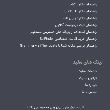
راهنمای دانلود کتاب
راهنمای دانلود استاندارد
راهنمای دانلود پایان نامه
راهنمای ثبت درخواست آفلاین
راهنمای استفاده از پایگاه های دسترسی مستقیم
راهنمای خرید اکانت اختصاصی SciFinder
راهنمای بررسی مقاله شما با iThenticate و Grammerly
لینک های مفید
خدمات سایت
قوانین سایت
درباره ما
تماس با ما
کلیه حقوق برای
ایران پیپر
محفوظ می باشد.