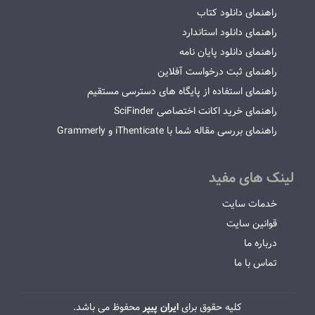
راهنمای دانلود کتاب
راهنمای دانلود استاندارد
راهنمای دانلود پایان نامه
راهنمای ثبت درخواست آفلاین
راهنمای استفاده از پایگاه های دسترسی مستقیم
راهنمای خرید اکانت اختصاصی SciFinder
راهنمای بررسی مقاله شما با iThenticate و Grammerly
لینک های مفید
خدمات سایت
قوانین سایت
درباره ما
تماس با ما
کلیه حقوق برای
ایران پیپر
محفوظ می باشد.