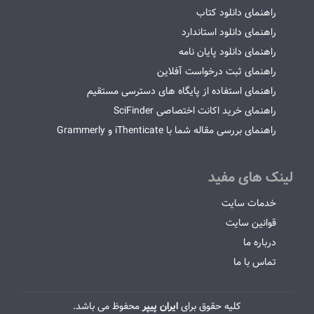
راهنمای دانلود کتاب
راهنمای دانلود استاندارد
راهنمای دانلود پایان نامه
راهنمای ثبت درخواست آفلاین
راهنمای استفاده از پایگاه های دسترسی مستقیم
راهنمای خرید اکانت اختصاصی SciFinder
راهنمای بررسی مقاله شما با iThenticate و Grammerly
لینک های مفید
خدمات سایت
قوانین سایت
درباره ما
تماس با ما
کلیه حقوق برای
ایران پیپر
محفوظ می باشد.