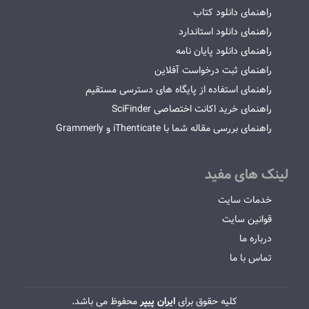
راهنمای دانلود کتاب
راهنمای دانلود استاندارد
راهنمای دانلود پایان نامه
راهنمای ثبت درخواست آفلاین
راهنمای استفاده از پایگاه های دسترسی مستقیم
راهنمای خرید اکانت اختصاصی SciFinder
راهنمای بررسی مقاله شما با iThenticate و Grammerly
لینک های مفید
خدمات سایت
قوانین سایت
درباره ما
تماس با ما
کلیه حقوق برای
ایران پیپر
محفوظ می باشد.