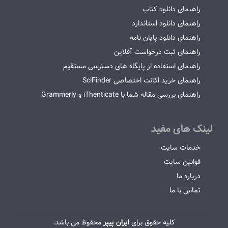
راهنمای دانلود کتاب
راهنمای دانلود استاندارد
راهنمای دانلود پایان نامه
راهنمای ثبت درخواست آفلاین
راهنمای استفاده از پایگاه های دسترسی مستقیم
راهنمای خرید اکانت اختصاصی SciFinder
راهنمای بررسی مقاله شما با iThenticate و Grammerly
لینک های مفید
خدمات سایت
قوانین سایت
درباره ما
تماس با ما
کلیه حقوق برای
ایران پیپر
محفوظ می باشد.