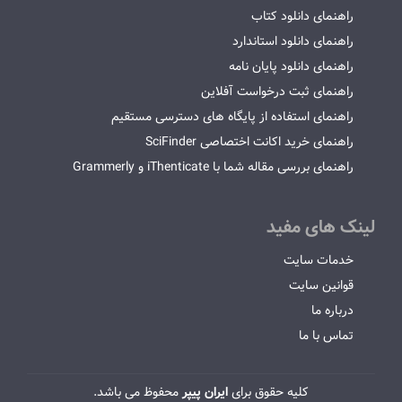
راهنمای دانلود کتاب
راهنمای دانلود استاندارد
راهنمای دانلود پایان نامه
راهنمای ثبت درخواست آفلاین
راهنمای استفاده از پایگاه های دسترسی مستقیم
راهنمای خرید اکانت اختصاصی SciFinder
راهنمای بررسی مقاله شما با iThenticate و Grammerly
لینک های مفید
خدمات سایت
قوانین سایت
درباره ما
تماس با ما
کلیه حقوق برای
ایران پیپر
محفوظ می باشد.