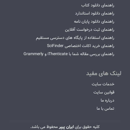
راهنمای دانلود کتاب
راهنمای دانلود استاندارد
راهنمای دانلود پایان نامه
راهنمای ثبت درخواست آفلاین
راهنمای استفاده از پایگاه های دسترسی مستقیم
راهنمای خرید اکانت اختصاصی SciFinder
راهنمای بررسی مقاله شما با iThenticate و Grammerly
لینک های مفید
خدمات سایت
قوانین سایت
درباره ما
تماس با ما
کلیه حقوق برای
ایران پیپر
محفوظ می باشد.