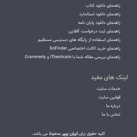
راهنمای دانلود کتاب
راهنمای دانلود استاندارد
راهنمای دانلود پایان نامه
راهنمای ثبت درخواست آفلاین
راهنمای استفاده از پایگاه های دسترسی مستقیم
راهنمای خرید اکانت اختصاصی SciFinder
راهنمای بررسی مقاله شما با iThenticate و Grammerly
لینک های مفید
خدمات سایت
قوانین سایت
درباره ما
تماس با ما
کلیه حقوق برای
ایران پیپر
محفوظ می باشد.