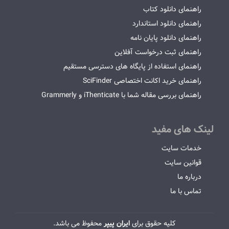
راهنمای دانلود کتاب
راهنمای دانلود استاندارد
راهنمای دانلود پایان نامه
راهنمای ثبت درخواست آفلاین
راهنمای استفاده از پایگاه های دسترسی مستقیم
راهنمای خرید اکانت اختصاصی SciFinder
راهنمای بررسی مقاله شما با iThenticate و Grammerly
لینک های مفید
خدمات سایت
قوانین سایت
درباره ما
تماس با ما
کلیه حقوق برای
ایران پیپر
محفوظ می باشد.