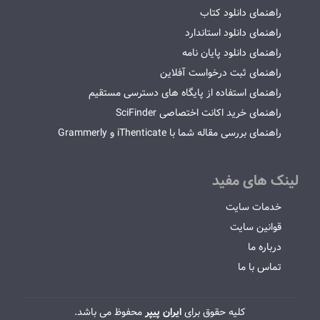
راهنمای دانلود کتاب
راهنمای دانلود استاندارد
راهنمای دانلود پایان نامه
راهنمای ثبت درخواست آفلاین
راهنمای استفاده از پایگاه های دسترسی مستقیم
راهنمای خرید اکانت اختصاصی SciFinder
راهنمای بررسی مقاله شما با iThenticate و Grammerly
لینک های مفید
خدمات سایت
قوانین سایت
درباره ما
تماس با ما
کلیه حقوق برای
ایران پیپر
محفوظ می باشد.