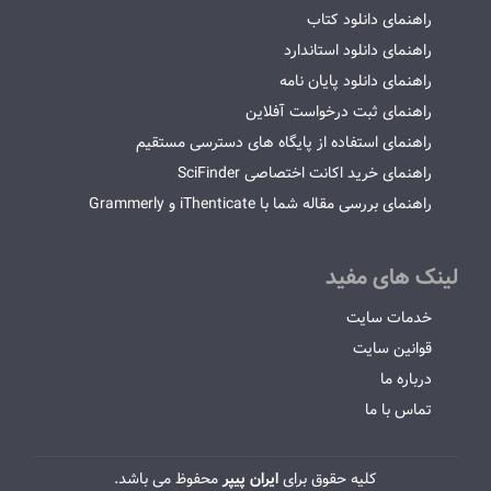
راهنمای دانلود کتاب
راهنمای دانلود استاندارد
راهنمای دانلود پایان نامه
راهنمای ثبت درخواست آفلاین
راهنمای استفاده از پایگاه های دسترسی مستقیم
راهنمای خرید اکانت اختصاصی SciFinder
راهنمای بررسی مقاله شما با iThenticate و Grammerly
لینک های مفید
خدمات سایت
قوانین سایت
درباره ما
تماس با ما
کلیه حقوق برای
ایران پیپر
محفوظ می باشد.