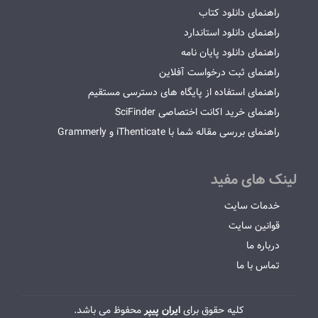
راهنمای دانلود کتاب
راهنمای دانلود استاندارد
راهنمای دانلود پایان نامه
راهنمای ثبت درخواست آفلاین
راهنمای استفاده از پایگاه های دسترسی مستقیم
راهنمای خرید اکانت اختصاصی SciFinder
راهنمای بررسی مقاله شما با iThenticate و Grammerly
لینک های مفید
خدمات سایت
قوانین سایت
درباره ما
تماس با ما
کلیه حقوق برای
ایران پیپر
محفوظ می باشد.