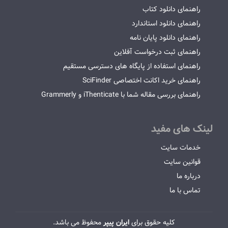
راهنمای دانلود کتاب
راهنمای دانلود استاندارد
راهنمای دانلود پایان نامه
راهنمای ثبت درخواست آفلاین
راهنمای استفاده از پایگاه های دسترسی مستقیم
راهنمای خرید اکانت اختصاصی SciFinder
راهنمای بررسی مقاله شما با iThenticate و Grammerly
لینک های مفید
خدمات سایت
قوانین سایت
درباره ما
تماس با ما
کلیه حقوق برای
ایران پیپر
محفوظ می باشد.